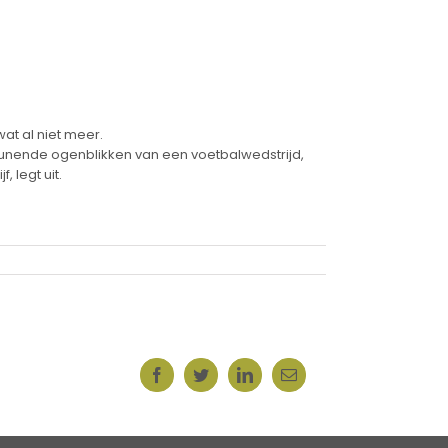
at al niet meer.
teunende ogenblikken van een voetbalwedstrijd,
 legt uit.
Facebook
Twitter
LinkedIn
E-
mail