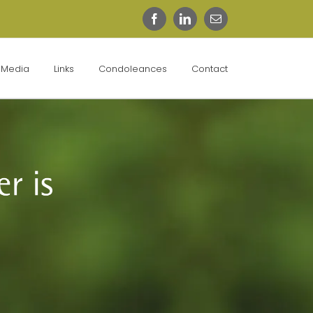
Facebook
LinkedIn
E-
mail
Media
Links
Condoleances
Contact