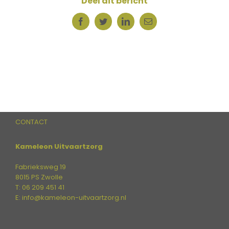
Deel dit bericht
Facebook
Twitter
LinkedIn
E-
mail
CONTACT
Kameleon Uitvaartzorg
Fabrieksweg 19
8015 PS Zwolle
T: 06 209 451 41
E:
info@kameleon-uitvaartzorg.nl