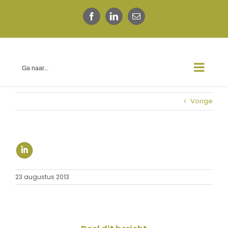
Ga
naar
Facebook
LinkedIn
E-
inhoud
mail
Ga naar...
Vorige
23 augustus 2013