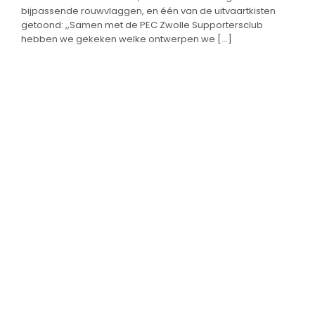
bijpassende rouwvlaggen, en één van de uitvaartkisten
getoond: ,,Samen met de PEC Zwolle Supportersclub
hebben we gekeken welke ontwerpen we […]
2 mei 2014
Lees meer
Een uitvaart op maat
Een uitvaart op maat
PEC Zwolle Uitvaart.
Na weken van voorbereiding
presenteerde PEC Zwolle, in
samenwerking met
Kameleon Uitvaartzorg,