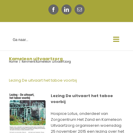
Ga
naar
Facebook
LinkedIn
E-
inhoud
mail
Ga naar...
Kameleon uitvaartzorg
Home
|
Kenmerk:
Kameleon uitvaartzorg
Lezing De uitvaart het taboe voorbij
Lezing De uitvaart het taboe
voorbij
Hospice Lotus, onderdeel van
Zorgcentrum Het Zand en Kameleon
Uitvaartzorg organiseren woensdag
25 november 2015 een lezing over het